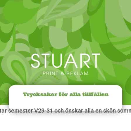
Trycksaker för alla tillfällen
 tar semester V29-31 och önskar alla en skön som