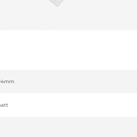
594mm
att