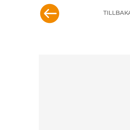

TILLBAK