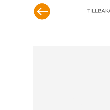

TILLBAK