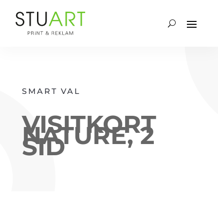
SMART VAL
VISITKORT
NATURE, 2
SID